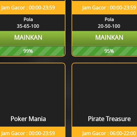
Jam Gacor : 00:00-23:59
Jam Gacor : 00:00-23:59
Pola
Pola
35-65-100
20-50-100
MAINKAN
MAINKAN
99%
95%
Poker Mania
Pirate Treasure
Jam Gacor : 00:00-23:59
Jam Gacor : 06:00-22:00