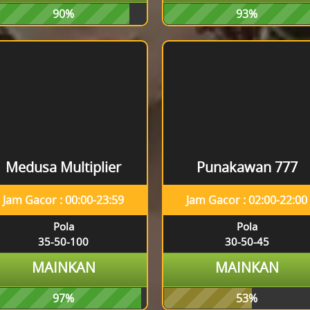
90%
93%
Medusa Multiplier
Punakawan 777
Jam Gacor : 00:00-23:59
Jam Gacor : 02:00-22:00
Pola
Pola
35-50-100
30-50-45
MAINKAN
MAINKAN
97%
53%