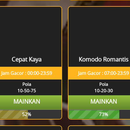
Cepat Kaya
Komodo Romantis
Jam Gacor : 00:00-23:59
Jam Gacor : 07:00-23:59
Pola
Pola
10-50-75
10-20-30
MAINKAN
MAINKAN
52%
73%