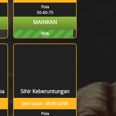
Pola
50-60-75
MAINKAN
96%
ba
Sihir Keberuntungan
Jam Gacor : 05:00-22:59
Pola