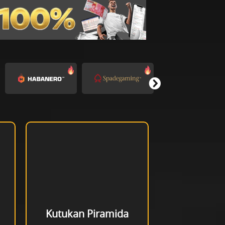
Kutukan Piramida