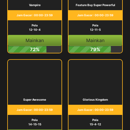
Vampire
Feature Buy Super Powerful
Jam Gacor : 00:00-23:59
Jam Gacor : 00:00-23:59
Pola
Pola
12-10-4
12-11-5
Mainkan
Mainkan
72%
79%
Super Awesome
Glorious Kingdom
Jam Gacor : 00:00-23:59
Jam Gacor : 00:00-23:59
Pola
Pola
14-15-15
15-4-12