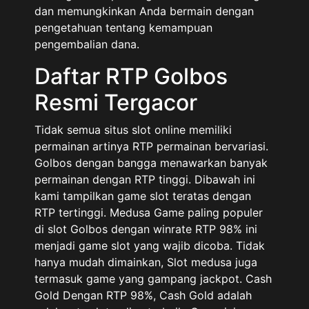
dan memungkinkan Anda bermain dengan
pengetahuan tentang kemampuan
pengembalian dana.
Daftar RTP Golbos
Resmi Tergacor
Tidak semua situs slot online memiliki
permainan artinya RTP permainan bervariasi.
Golbos dengan bangga menawarkan banyak
permainan dengan RTP tinggi. Dibawah ini
kami tampilkan game slot teratas dengan
RTP tertinggi. Medusa Game paling populer
di slot Golbos dengan winrate RTP 98% ini
menjadi game slot yang wajib dicoba. Tidak
hanya mudah dimainkan, Slot medusa juga
termasuk game yang gampang jackpot. Cash
Gold Dengan RTP 98%, Cash Gold adalah