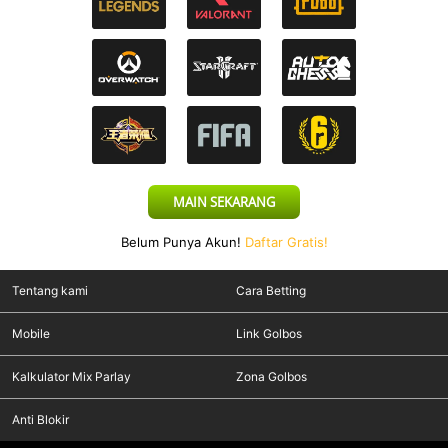
MAIN SEKARANG
Belum Punya Akun!
Daftar Gratis!
Tentang kami
Cara Betting
Mobile
Link Golbos
Kalkulator Mix Parlay
Zona Golbos
Anti Blokir