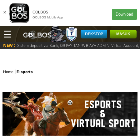
×
GOLBOS
Download
GOLBOS Mobile App
☰
DEKSTOP
MASUK
NEW :
LBOS !!! Sistem deposit via Bank, QR PAY TANPA BIAYA ADMIN, Virtual Accou
Home
E-sports